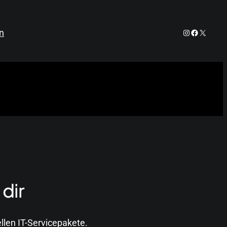
Instagram
Facebook
X
n
 dir
ellen IT-Servicepakete.