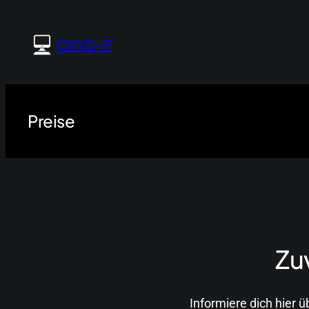
Zum
Inhalt
OXYD-IT
springen
Preise
Zuv
Informiere dich hier ü